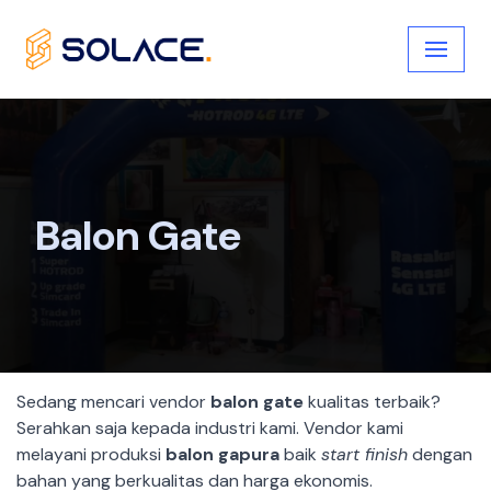
Skip
to
content
Balon Gate
Sedang mencari vendor
balon gate
kualitas terbaik?
Serahkan saja kepada industri kami. Vendor kami
melayani produksi
balon gapura
baik
start finish
dengan
bahan yang berkualitas dan harga ekonomis.